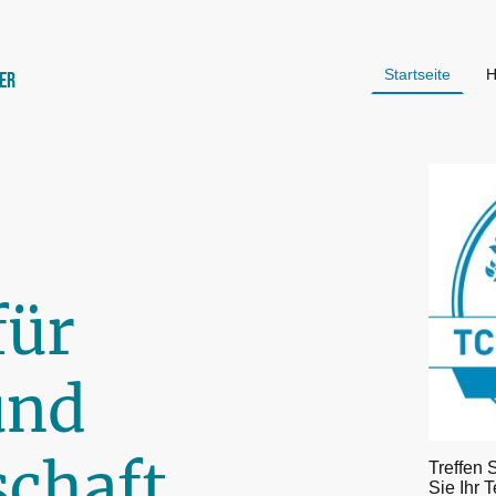
Startseite
H
ler
für
und
chaft
Treffen 
Sie Ihr 