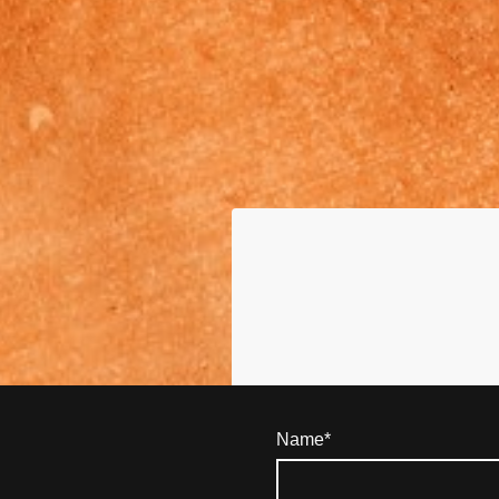
Name
*