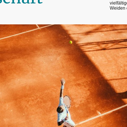
vielfälti
Weiden e