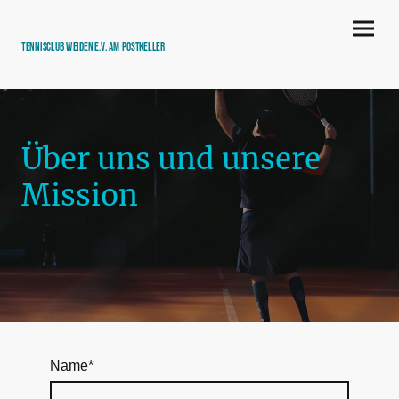
Tennisclub Weiden e.V. am Postkeller
Über uns und unsere
Mission
Name
*